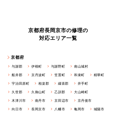
京都府長岡京市の修理の
対応エリア一覧
京都府
与謝郡
伊根町
与謝野町
南山城村
船井郡
京丹波町
笠置町
和束町
精華町
宇治田原町
相楽郡
綴喜郡
井手町
久世郡
久御山町
乙訓郡
大山崎町
木津川市
南丹市
京田辺市
京丹後市
向日市
長岡京市
八幡市
亀岡市
城陽市