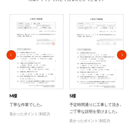
S様
T様
。
予定時間通りに工事して頂き、
当日対応がとても助かり
ご丁寧な説明を受けました。
た。
対応力
良かったポイント：対応力
良かったポイント：評判