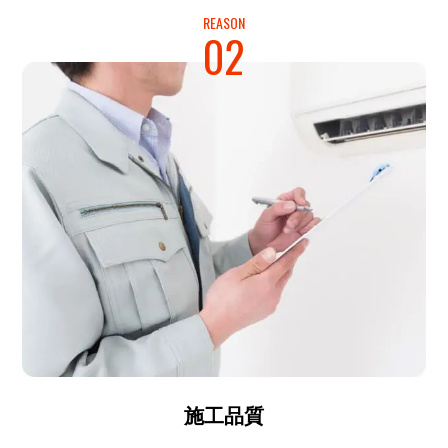
REASON
02
施工品質