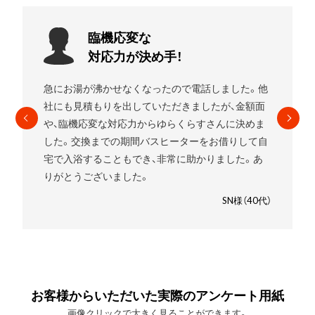
お願いして
良かったです!
電話しました。他
エコキュートを使用していましたがガス
ましたが、金額面
したいことをお伝えすると
すぐに段取り
らすさんに決めま
れました。
高いものを売りつけられるん
ーをお借りして自
と少し心配でしたが、ゆらくらすさんに
助かりました。あ
良かったです。笑
SN様（40代）
お客様からいただいた実際のアンケート用紙
画像クリックで大きく見ることができます。