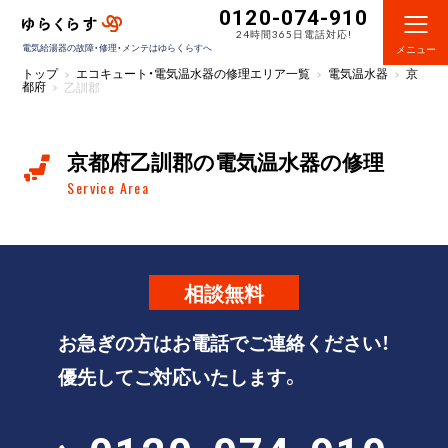
0120-074-910
24時間365日電話対応!
電気給湯器の故障・修理・メンテはゆらくらすへ
メニュー
トップ
エコキュート・電気温水器の修理エリア一覧
電気温水器
京
都府
乙訓郡
京都府乙訓郡の電気温水器の修理
Service Area
相談
無料
お急ぎの方はお電話でご連絡ください！
優先してご対応いたします。