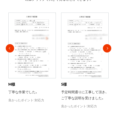
S様
T様
Y
予定時間通りに工事して頂き、
当日対応がとても助かりまし
ご丁寧な説明を受けました。
た。
良かったポイント：対応力
良かったポイント：評判
良