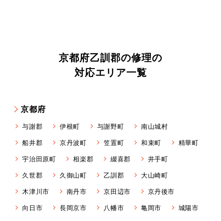
京都府乙訓郡の修理の
対応エリア一覧
京都府
与謝郡
伊根町
与謝野町
南山城村
船井郡
京丹波町
笠置町
和束町
精華町
宇治田原町
相楽郡
綴喜郡
井手町
久世郡
久御山町
乙訓郡
大山崎町
木津川市
南丹市
京田辺市
京丹後市
向日市
長岡京市
八幡市
亀岡市
城陽市