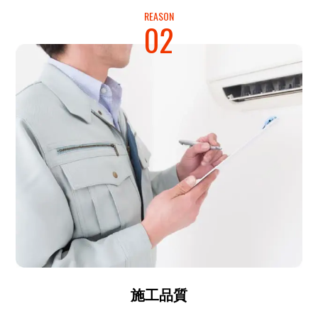
REASON
02
施工品質