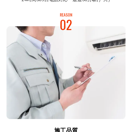
REASON
02
施工品質