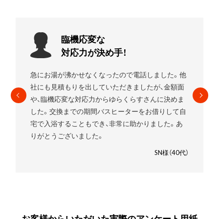
お願いして
良かったです!
他
エコキュートを使用していましたがガスの給湯器に
したいことをお伝えすると
すぐに段取りを組んでく
れました。
高いものを売りつけられるんじゃないか
自
と少し心配でしたが、ゆらくらすさんにお願いして
良かったです。笑
SM様（30代）
）
お客様からいただいた実際のアンケート用紙