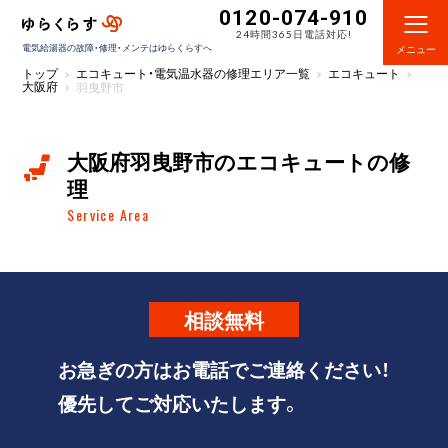
0120-074-910
24時間365日電話対応!
電気給湯器の故障・修理・メンテはゆらくらすへ
メニュー
トップ
エコキュート・電気温水器の修理エリア一覧
エコキュート
大阪府
羽曳野市
大阪府羽曳野市のエコキュートの修
理
Service Area
相談
無料
お急ぎの方はお電話でご連絡ください！
優先してご対応いたします。