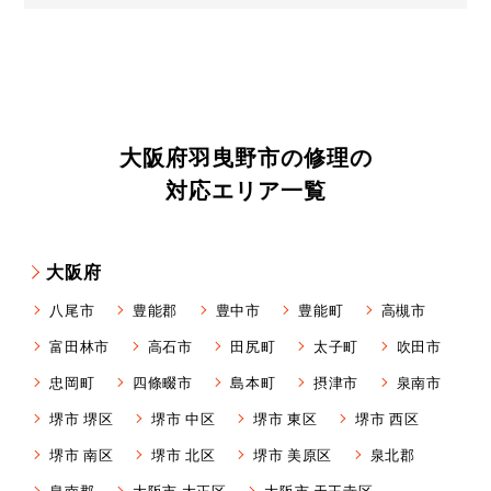
大阪府羽曳野市の修理の
対応エリア一覧
大阪府
八尾市
豊能郡
豊中市
豊能町
高槻市
富田林市
高石市
田尻町
太子町
吹田市
忠岡町
四條畷市
島本町
摂津市
泉南市
堺市 堺区
堺市 中区
堺市 東区
堺市 西区
堺市 南区
堺市 北区
堺市 美原区
泉北郡
泉南郡
大阪市 大正区
大阪市 天王寺区