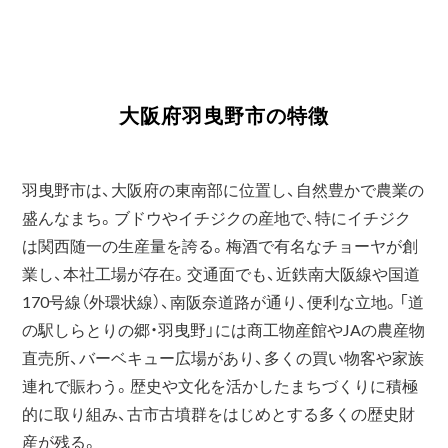
大阪府羽曳野市の特徴
羽曳野市は、大阪府の東南部に位置し、自然豊かで農業の
盛んなまち。ブドウやイチジクの産地で、特にイチジク
は関西随一の生産量を誇る。梅酒で有名なチョーヤが創
業し、本社工場が存在。交通面でも、近鉄南大阪線や国道
170号線（外環状線）、南阪奈道路が通り、便利な立地。「道
の駅しらとりの郷・羽曳野」には商工物産館やJAの農産物
直売所、バーベキュー広場があり、多くの買い物客や家族
連れで賑わう。歴史や文化を活かしたまちづくりに積極
的に取り組み、古市古墳群をはじめとする多くの歴史財
産が残る。