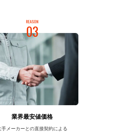
REASON
03
業界最安値価格
大手メーカーとの
直接契約による