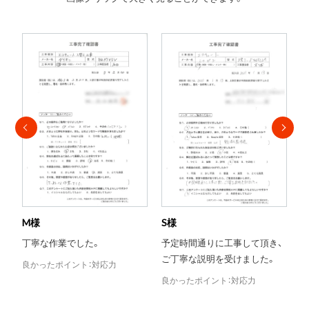
S様
T様
Y
予定時間通りに工事して頂き、
当日対応がとても助かりまし
ご丁寧な説明を受けました。
た。
良かったポイント：対応力
良かったポイント：評判
良