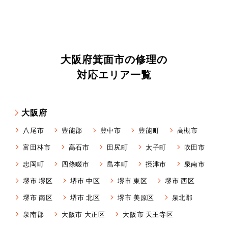
大阪府箕面市の修理の
対応エリア一覧
大阪府
八尾市
豊能郡
豊中市
豊能町
高槻市
富田林市
高石市
田尻町
太子町
吹田市
忠岡町
四條畷市
島本町
摂津市
泉南市
堺市 堺区
堺市 中区
堺市 東区
堺市 西区
堺市 南区
堺市 北区
堺市 美原区
泉北郡
泉南郡
大阪市 大正区
大阪市 天王寺区