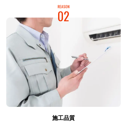
REASON
02
施工品質