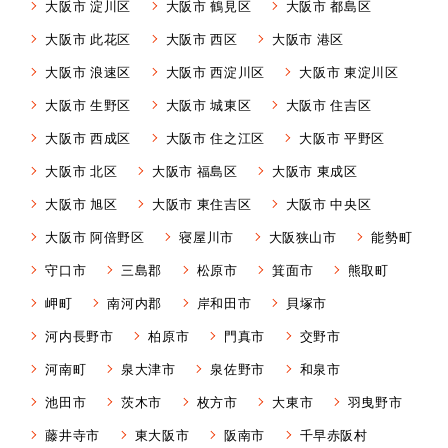
大阪市 淀川区
大阪市 鶴見区
大阪市 都島区
大阪市 此花区
大阪市 西区
大阪市 港区
大阪市 浪速区
大阪市 西淀川区
大阪市 東淀川区
大阪市 生野区
大阪市 城東区
大阪市 住吉区
大阪市 西成区
大阪市 住之江区
大阪市 平野区
大阪市 北区
大阪市 福島区
大阪市 東成区
大阪市 旭区
大阪市 東住吉区
大阪市 中央区
大阪市 阿倍野区
寝屋川市
大阪狭山市
能勢町
守口市
三島郡
松原市
箕面市
熊取町
岬町
南河内郡
岸和田市
貝塚市
河内長野市
柏原市
門真市
交野市
河南町
泉大津市
泉佐野市
和泉市
池田市
茨木市
枚方市
大東市
羽曳野市
藤井寺市
東大阪市
阪南市
千早赤阪村