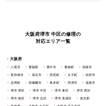
大阪府堺市 中区の修理の
対応エリア一覧
大阪府
八尾市
豊能郡
豊中市
豊能町
高槻市
富田林市
高石市
田尻町
太子町
吹田市
忠岡町
四條畷市
島本町
摂津市
泉南市
堺市 堺区
堺市 中区
堺市 東区
堺市 西区
堺市 南区
堺市 北区
堺市 美原区
泉北郡
泉南郡
大阪市 大正区
大阪市 天王寺区