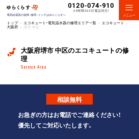
0120-074-910
24時間365日電話対応!
電気給湯器の故障・修理・メンテはゆらくらすへ
メニュー
トップ
エコキュート・電気温水器の修理エリア一覧
エコキュート
大阪府
堺市 中区
大阪府堺市 中区のエコキュートの修
理
Service Area
相談
無料
お急ぎの方はお電話でご連絡ください！
優先してご対応いたします。