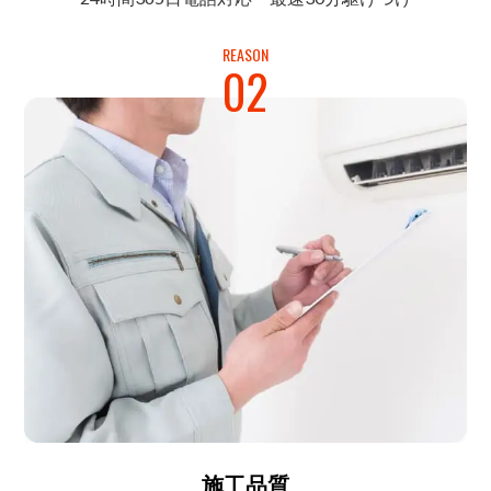
REASON
02
施工品質